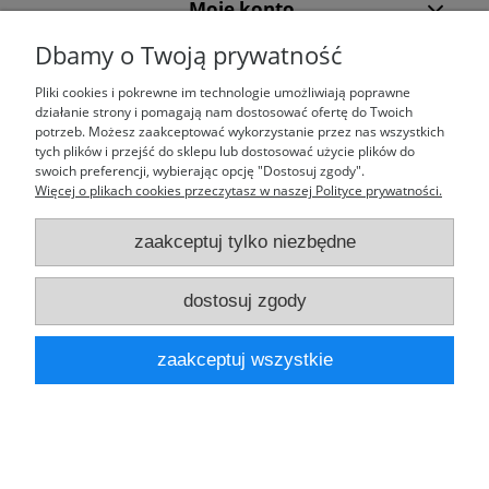
Moje konto
Dbamy o Twoją prywatność
Laufparts
Pliki cookies i pokrewne im technologie umożliwiają poprawne
działanie strony i pomagają nam dostosować ofertę do Twoich
potrzeb. Możesz zaakceptować wykorzystanie przez nas wszystkich
tych plików i przejść do sklepu lub dostosować użycie plików do
swoich preferencji, wybierając opcję "Dostosuj zgody".
pokaż pełną wersję strony
Więcej o plikach cookies przeczytasz w naszej Polityce prywatności.
Sklep internetowy Shoper.pl
zaakceptuj tylko niezbędne
dostosuj zgody
zaakceptuj wszystkie