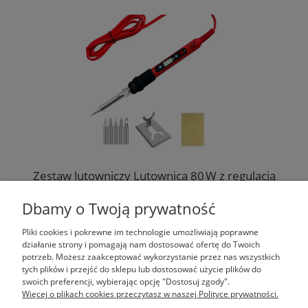
Zestaw lutowniczy Lutownica 80 W z regulacją
temperatury i LCD z ceramicznym elementem
grzewczym
Dbamy o Twoją prywatność
44,99 zł
Pliki cookies i pokrewne im technologie umożliwiają poprawne
działanie strony i pomagają nam dostosować ofertę do Twoich
potrzeb. Możesz zaakceptować wykorzystanie przez nas wszystkich
do koszyka
tych plików i przejść do sklepu lub dostosować użycie plików do
swoich preferencji, wybierając opcję "Dostosuj zgody".
Więcej o plikach cookies przeczytasz w naszej Polityce prywatności.