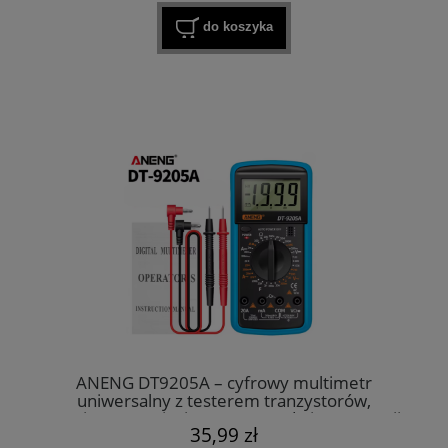
do koszyka
ANENG DT9205A – cyfrowy multimetr
uniwersalny z testerem tranzystorów,
pomiarem napięcia AC/DC, prądu i rezystancji
35,99 zł