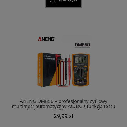
do koszyka
ANENG DM850 – profesjonalny cyfrowy
multimetr automatyczny AC/DC z funkcją testu
diod, rezystancji i pomiarem prądu
29,99 zł