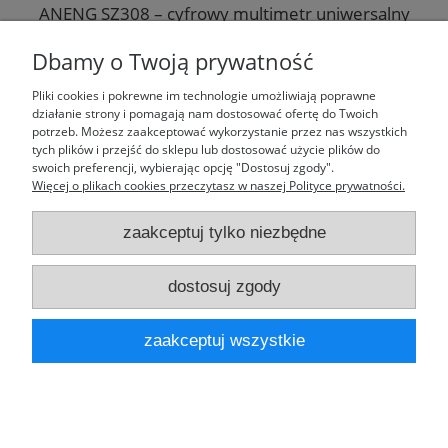
ANENG SZ308 – cyfrowy multimetr uniwersalny
do pomiaru napięcia AC/DC, prądu, rezystancji,
pojemności i testu diod
Dbamy o Twoją prywatność
19,99 zł
Pliki cookies i pokrewne im technologie umożliwiają poprawne
działanie strony i pomagają nam dostosować ofertę do Twoich
potrzeb. Możesz zaakceptować wykorzystanie przez nas wszystkich
do koszyka
tych plików i przejść do sklepu lub dostosować użycie plików do
swoich preferencji, wybierając opcję "Dostosuj zgody".
Więcej o plikach cookies przeczytasz w naszej Polityce prywatności.
zaakceptuj tylko niezbędne
Moje konto
dostosuj zgody
Laufparts
zaakceptuj wszystkie
pokaż pełną wersję strony
Sklep internetowy Shoper.pl