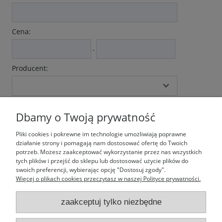
Cena:
-
Producent:
Kategoria:
Dbamy o Twoją prywatność
Pliki cookies i pokrewne im technologie umożliwiają poprawne
działanie strony i pomagają nam dostosować ofertę do Twoich
potrzeb. Możesz zaakceptować wykorzystanie przez nas wszystkich
szukaj
Wyczyść filtr
tych plików i przejść do sklepu lub dostosować użycie plików do
swoich preferencji, wybierając opcję "Dostosuj zgody".
Więcej o plikach cookies przeczytasz w naszej Polityce prywatności.
zaakceptuj tylko niezbędne
Moje konto