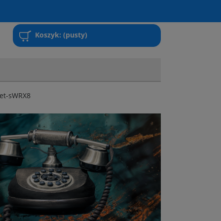
Koszyk:
(pusty)
ket-sWRX8