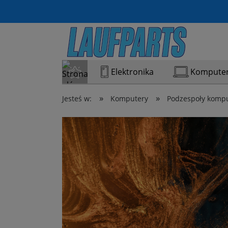
Elektronika
Kompute
»
»
Jesteś w:
Komputery
Podzespoły komp