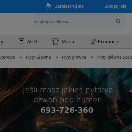
Zaloguj się
Zarejestruj się
ry
AGD
Moda
Promocje
»
»
»
uterowe
Płyty Główne
Płyty główne
Płyty główne Soc