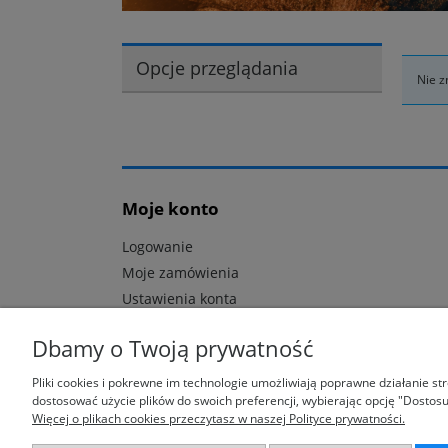
Opcje przeglądania
Nie z
Moje konto
Logowanie
Moje zamówienia
Ustawienia konta
Dbamy o Twoją prywatność
Pliki cookies i pokrewne im technologie umożliwiają poprawne działanie s
dostosować użycie plików do swoich preferencji, wybierając opcję "Dostosu
Więcej o plikach cookies przeczytasz w naszej Polityce prywatności.