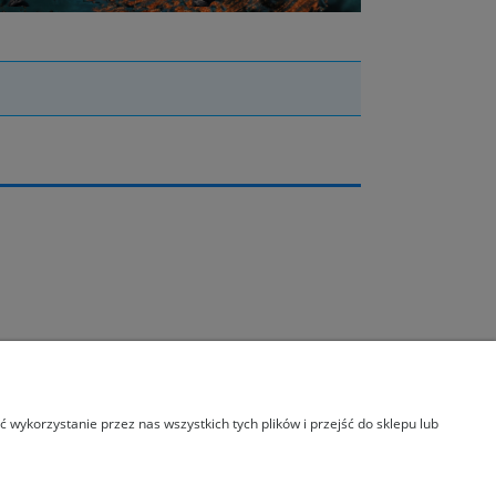
wykorzystanie przez nas wszystkich tych plików i przejść do sklepu lub