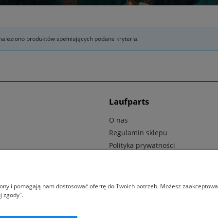
naleziono produktów spełniających podane kryteria.
Laufparts
O nas
Regulamin sklepu
Polityka prywatności
Dostawa i płatność
Kontakt
trony i pomagają nam dostosować ofertę do Twoich potrzeb. Możesz zaakceptować 
j zgody".