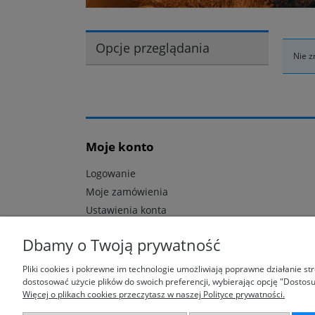
Opcje przeglądania
Nie z
Moje konto
Logowanie
Moje zamówienia
Ustawienia konta
Dbamy o Twoją prywatność
Pliki cookies i pokrewne im technologie umożliwiają poprawne działanie s
dostosować użycie plików do swoich preferencji, wybierając opcję "Dostosu
Więcej o plikach cookies przeczytasz w naszej Polityce prywatności.