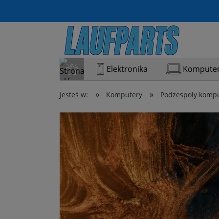
Elektronika
Kompute
»
»
Jesteś w:
Komputery
Podzespoły komp