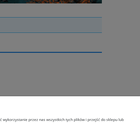
wykorzystanie przez nas wszystkich tych plików i przejść do sklepu lub