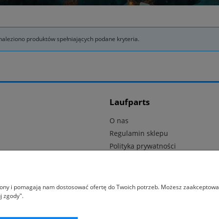
naleziono produktów spełniających podane kryteria.
Laufparts
O nas
Regulamin sklepu
Polityka prywatności
Dostawa i płatność
Kontakt
trony i pomagają nam dostosować ofertę do Twoich potrzeb. Możesz zaakceptować 
j zgody".