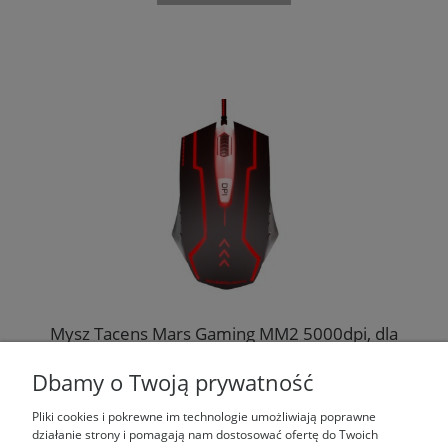
Mysz Tacens Mars Gaming MM2 5000dpi, dla
graczy
Dbamy o Twoją prywatność
19,49 zł
Pliki cookies i pokrewne im technologie umożliwiają poprawne
działanie strony i pomagają nam dostosować ofertę do Twoich