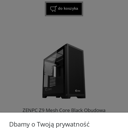
do koszyka
ZENPC Z9 Mesh Core Black Obudowa
komputerowa
Dbamy o Twoją prywatność
389,99 zł