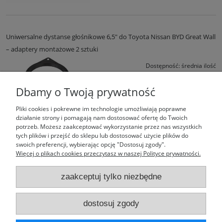
Uniwersalne dystanse głośnikowe 6,5" do Toyota Nissan BYD Great Wall
– adaptery montażowe 2 sztuki
Dostępność:
średnia ilość
Wysyłka w:
1 dzień
Dbamy o Twoją prywatność
39,99 zł
Pliki cookies i pokrewne im technologie umożliwiają poprawne
działanie strony i pomagają nam dostosować ofertę do Twoich
do koszyka
potrzeb. Możesz zaakceptować wykorzystanie przez nas wszystkich
tych plików i przejść do sklepu lub dostosować użycie plików do
swoich preferencji, wybierając opcję "Dostosuj zgody".
Więcej o plikach cookies przeczytasz w naszej Polityce prywatności.
zaakceptuj tylko niezbędne
Moje konto
dostosuj zgody
Laufparts