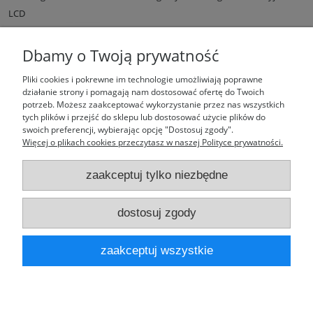
LCD
Dostępność:
duża ilość
Wysyłka w:
1 dzień
Dbamy o Twoją prywatność
34,99 zł
Pliki cookies i pokrewne im technologie umożliwiają poprawne
działanie strony i pomagają nam dostosować ofertę do Twoich
potrzeb. Możesz zaakceptować wykorzystanie przez nas wszystkich
do koszyka
tych plików i przejść do sklepu lub dostosować użycie plików do
swoich preferencji, wybierając opcję "Dostosuj zgody".
Więcej o plikach cookies przeczytasz w naszej Polityce prywatności.
zaakceptuj tylko niezbędne
Moje konto
dostosuj zgody
Laufparts
zaakceptuj wszystkie
pokaż pełną wersję strony