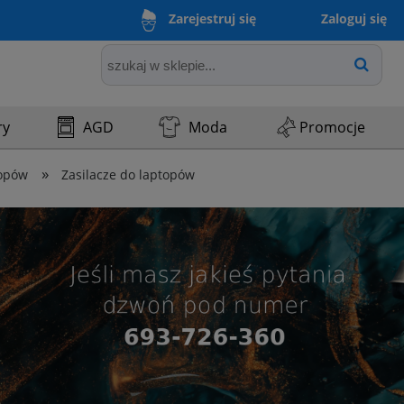
Zaloguj się
Zarejestruj się
ry
AGD
Moda
Promocje
»
topów
Zasilacze do laptopów