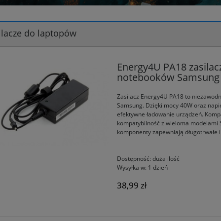
ilacze do laptopów
Energy4U PA18 zasilac
notebooków Samsung​
Zasilacz Energy4U PA18 to niezawodne
Samsung.
Dzięki mocy 40W oraz napię
efektywne ładowanie urządzeń.
Kompa
kompatybilność z wieloma modelami Sa
komponenty zapewniają długotrwałe i
Dostępność:
duża ilość
Wysyłka w:
1 dzień
38,99 zł