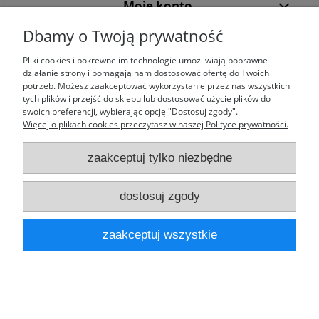
Moje konto
Dbamy o Twoją prywatność
Laufparts
Pliki cookies i pokrewne im technologie umożliwiają poprawne
działanie strony i pomagają nam dostosować ofertę do Twoich
potrzeb. Możesz zaakceptować wykorzystanie przez nas wszystkich
tych plików i przejść do sklepu lub dostosować użycie plików do
swoich preferencji, wybierając opcję "Dostosuj zgody".
pokaż pełną wersję strony
Więcej o plikach cookies przeczytasz w naszej Polityce prywatności.
Sklep internetowy Shoper.pl
zaakceptuj tylko niezbędne
dostosuj zgody
zaakceptuj wszystkie