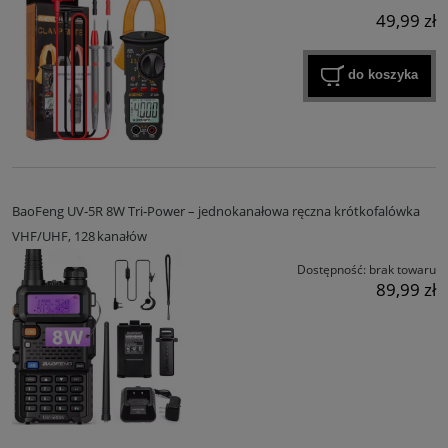
49,99 zł
do koszyka
BaoFeng UV‑5R 8W Tri‑Power – jednokanałowa ręczna krótkofalówka
VHF/UHF, 128 kanałów
Dostępność:
brak towaru
89,99 zł