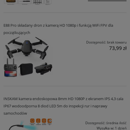
E88 Pro składany dron z kamerą HD 1080p i funkcją WiFi FPV dla
początkujących
Dostępność:
brak towaru
73,99 zł
INSKAM kamera endoskopowa 8mm HD 1080P z ekranem IPS 4,3 cala
IP67 wodoodporna 8 diod LED 5m do inspekcji rur i naprawy
samochodów
Dostępność:
średnia ilość
Wysyłka w:
1 dzień