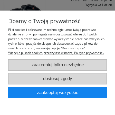
Dostępność:
na wyczerpaniu
Wysyłka w:
1 dzień
104,99 zł
Dbamy o Twoją prywatność
do koszyka
Pliki cookies i pokrewne im technologie umożliwiają poprawne
działanie strony i pomagają nam dostosować ofertę do Twoich
potrzeb. Możesz zaakceptować wykorzystanie przez nas wszystkich
tych plików i przejść do sklepu lub dostosować użycie plików do
swoich preferencji, wybierając opcję "Dostosuj zgody".
«
1
2
3
4
5
...
11
»
Więcej o plikach cookies przeczytasz w naszej Polityce prywatności.
zaakceptuj tylko niezbędne
Moje konto
dostosuj zgody
Laufparts
zaakceptuj wszystkie
pokaż pełną wersję strony