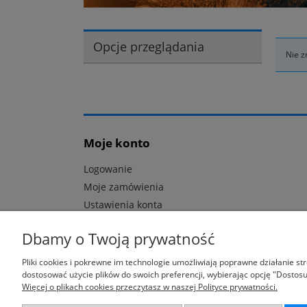
Opcje przeglądania
Nie z
Moje konto
Logowanie
Moje zamówienia
Ustawienia konta
Dbamy o Twoją prywatność
Pliki cookies i pokrewne im technologie umożliwiają poprawne działanie s
dostosować użycie plików do swoich preferencji, wybierając opcję "Dostosu
Więcej o plikach cookies przeczytasz w naszej Polityce prywatności.