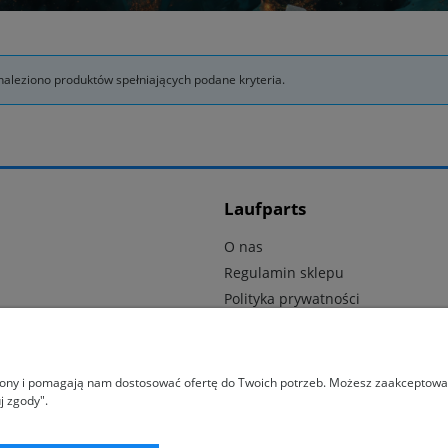
naleziono produktów spełniających podane kryteria.
Laufparts
O nas
Regulamin sklepu
Polityka prywatności
Dostawa i płatność
Kontakt
trony i pomagają nam dostosować ofertę do Twoich potrzeb. Możesz zaakceptować 
j zgody".