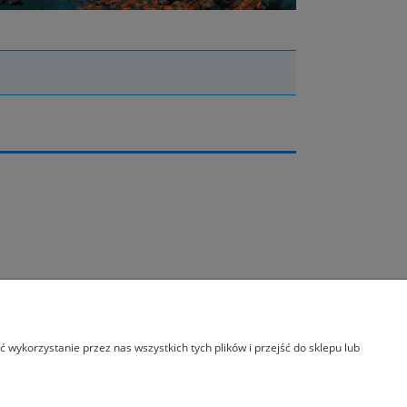
wykorzystanie przez nas wszystkich tych plików i przejść do sklepu lub