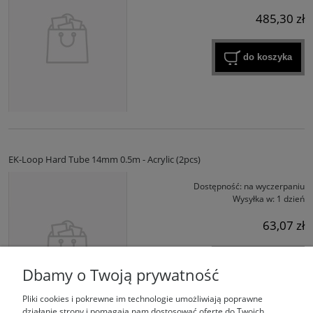
485,30 zł
do koszyka
EK-Loop Hard Tube 14mm 0.5m - Acrylic (2pcs)
Dostępność:
na wyczerpaniu
Wysyłka w:
1 dzień
63,07 zł
do koszyka
Dbamy o Twoją prywatność
Pliki cookies i pokrewne im technologie umożliwiają poprawne
działanie strony i pomagają nam dostosować ofertę do Twoich