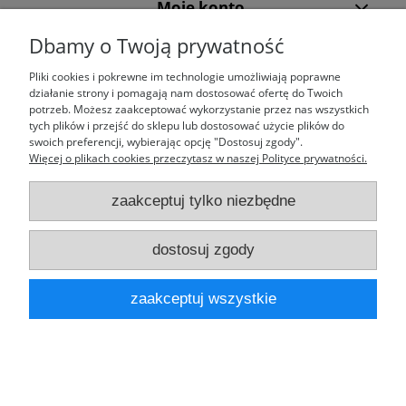
Moje konto
Dbamy o Twoją prywatność
Laufparts
Pliki cookies i pokrewne im technologie umożliwiają poprawne
działanie strony i pomagają nam dostosować ofertę do Twoich
potrzeb. Możesz zaakceptować wykorzystanie przez nas wszystkich
tych plików i przejść do sklepu lub dostosować użycie plików do
swoich preferencji, wybierając opcję "Dostosuj zgody".
pokaż pełną wersję strony
Więcej o plikach cookies przeczytasz w naszej Polityce prywatności.
Sklep internetowy Shoper.pl
zaakceptuj tylko niezbędne
dostosuj zgody
zaakceptuj wszystkie