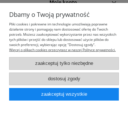
Moje konto
Dbamy o Twoją prywatność
Laufparts
Pliki cookies i pokrewne im technologie umożliwiają poprawne
działanie strony i pomagają nam dostosować ofertę do Twoich
potrzeb. Możesz zaakceptować wykorzystanie przez nas wszystkich
tych plików i przejść do sklepu lub dostosować użycie plików do
swoich preferencji, wybierając opcję "Dostosuj zgody".
pokaż pełną wersję strony
Więcej o plikach cookies przeczytasz w naszej Polityce prywatności.
Sklep internetowy Shoper.pl
zaakceptuj tylko niezbędne
dostosuj zgody
zaakceptuj wszystkie